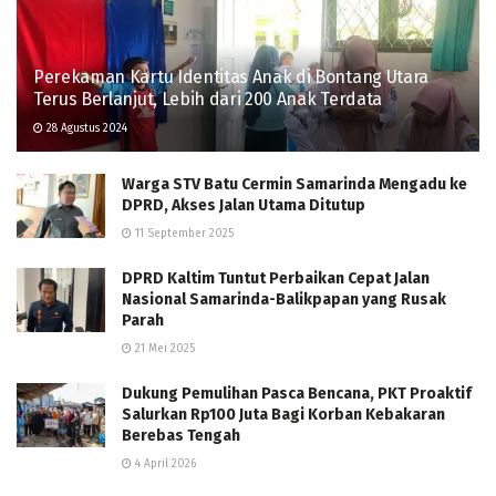
Perekaman Kartu Identitas Anak di Bontang Utara
Terus Berlanjut, Lebih dari 200 Anak Terdata
28 Agustus 2024
Warga STV Batu Cermin Samarinda Mengadu ke
DPRD, Akses Jalan Utama Ditutup
11 September 2025
DPRD Kaltim Tuntut Perbaikan Cepat Jalan
Nasional Samarinda-Balikpapan yang Rusak
Parah
21 Mei 2025
Dukung Pemulihan Pasca Bencana, PKT Proaktif
Salurkan Rp100 Juta Bagi Korban Kebakaran
Berebas Tengah
4 April 2026