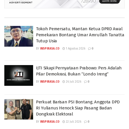
Tokoh Pemersatu, Mantan Ketua DPRD Awal
Pemekaran Bontang Umar Amrullah Tanatta
Tutup Usia
BY
INSPIRASA.CO
1 Agustus 2026
0
IJTI Sikapi Pernyataan Prabowo: Pers Adalah
Pilar Demokrasi, Bukan “Londo Ireng”
BY
INSPIRASA.CO
26 Juli 2026
0
Perkuat Barisan PSI Bontang, Anggota DPD
RI Yulianus Henock Siap Pasang Badan
Dongkrak Elektoral
BY
INSPIRASA.CO
22 Juli 2026
0