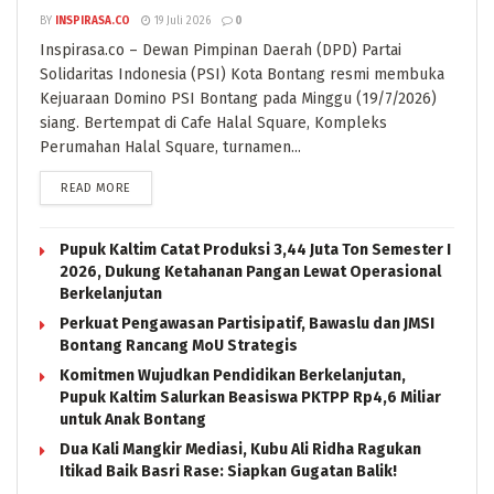
BY
INSPIRASA.CO
19 Juli 2026
0
Inspirasa.co – Dewan Pimpinan Daerah (DPD) Partai
Solidaritas Indonesia (PSI) Kota Bontang resmi membuka
Kejuaraan Domino PSI Bontang pada Minggu (19/7/2026)
siang. Bertempat di Cafe Halal Square, Kompleks
Perumahan Halal Square, turnamen...
READ MORE
Pupuk Kaltim Catat Produksi 3,44 Juta Ton Semester I
2026, Dukung Ketahanan Pangan Lewat Operasional
Berkelanjutan
Perkuat Pengawasan Partisipatif, Bawaslu dan JMSI
Bontang Rancang MoU Strategis
Komitmen Wujudkan Pendidikan Berkelanjutan,
Pupuk Kaltim Salurkan Beasiswa PKTPP Rp4,6 Miliar
untuk Anak Bontang
Dua Kali Mangkir Mediasi, Kubu Ali Ridha Ragukan
Itikad Baik Basri Rase: Siapkan Gugatan Balik!