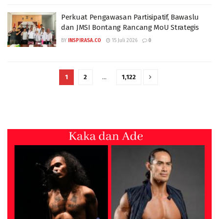
Perkuat Pengawasan Partisipatif, Bawaslu
dan JMSI Bontang Rancang MoU Strategis
BY
INSPIRASA.CO
15 Juli 2026
0
1
2
…
1,122