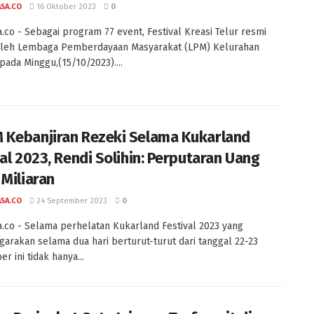
ASA.CO
16 Oktober 2023
0
a.co - Sebagai program 77 event, Festival Kreasi Telur resmi
 oleh Lembaga Pemberdayaan Masyarakat (LPM) Kelurahan
pada Minggu,(15/10/2023)....
Kebanjiran Rezeki Selama Kukarland
val 2023, Rendi Solihin: Perputaran Uang
 Miliaran
ASA.CO
24 September 2023
0
a.co - Selama perhelatan Kukarland Festival 2023 yang
garakan selama dua hari berturut-turut dari tanggal 22-23
r ini tidak hanya...