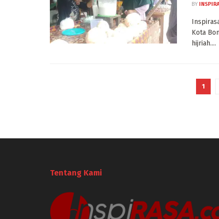
BY
INSPIR
Inspiras
Kota Bon
hijriah....
1
Tentang Kami