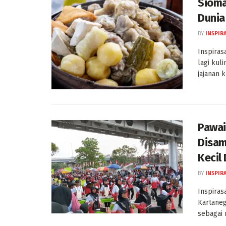
Sioma
Dunia
BY
INSPIR
Inspiras
lagi kul
jajanan k
Pawai
Disam
Kecil
BY
INSPIR
Inspiras
Kartaneg
sebagai 