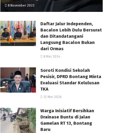
8 November 2023
Daftar Jalur Independen,
Bacalon Lebih Dulu Bersurat
dan Ditandatangani
Langsung Bacalon Bukan
dari Ormas
8 Mei 2024
Soroti Kondisi Sekolah
Pesisir, DPRD Bontang Minta
Evaluasi Standar Kelulusan
TKA
12 Mei 2026
Warga Inisiatif Bersihkan
Drainase Buntu di Jalan
Gamelan RT 13, Bontang
Baru