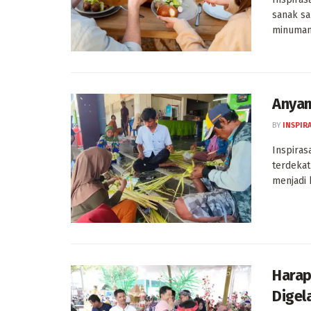
sanak sa
minuman 
Anyam
BY
INSPIR
Inspiras
terdekat
menjadi 
Harap 
Digel