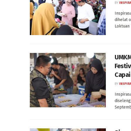
BY
INSPIR
Inspiras
dihelat
Loktuan 
UMKM 
Festi
Capai
BY
INSPIR
Inspiras
diseleng
Septembe