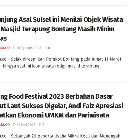
njung Asal Sulsel ini Menilai Objek Wisata
i Masjid Terapung Bontang Masih Minim
tas
ASA.CO
18 Agustus 2023
0
a.co - Sejak diresmikan Pemkot Bontang pada Jumat 11 Maret
, hingga saat ini icon wisata religi, masjid terapung...
ng Food Festival 2023 Berbahan Dasar
t Laut Sukses Digelar, Andi Faiz Apresiasi
atkan Ekonomi UMKM dan Pariwisata
ASA.CO
23 Mei 2023
0
a.co - Sebanyak 20 peserta Usaha Mikro Kecil dan Menengah