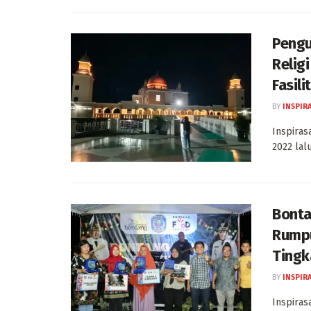
Pengu
Relig
Fasili
BY
INSPIR
Inspiras
2022 lalu
Bonta
Rumpu
Tingk
BY
INSPIR
Inspiras