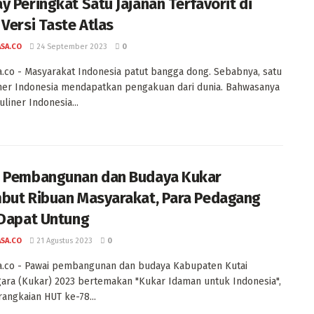
y Peringkat Satu Jajanan Terfavorit di
 Versi Taste Atlas
ASA.CO
24 September 2023
0
a.co - Masyarakat Indonesia patut bangga dong. Sebabnya, satu
iner Indonesia mendapatkan pengakuan dari dunia. Bahwasanya
uliner Indonesia...
 Pembangunan dan Budaya Kukar
but Ribuan Masyarakat, Para Pedagang
 Dapat Untung
ASA.CO
21 Agustus 2023
0
a.co - Pawai pembangunan dan budaya Kabupaten Kutai
ara (Kukar) 2023 bertemakan "Kukar Idaman untuk Indonesia",
rangkaian HUT ke-78...