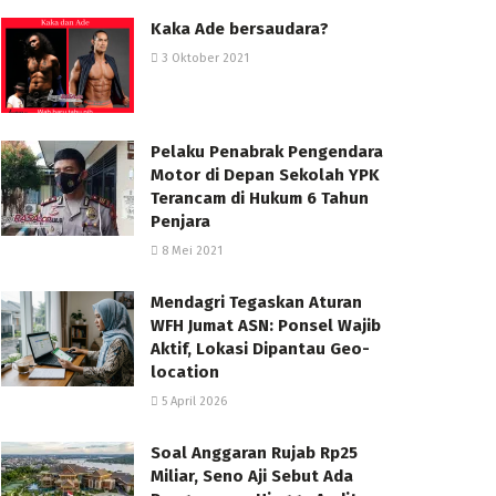
Kaka Ade bersaudara?
3 Oktober 2021
Pelaku Penabrak Pengendara
Motor di Depan Sekolah YPK
Terancam di Hukum 6 Tahun
Penjara
8 Mei 2021
Mendagri Tegaskan Aturan
WFH Jumat ASN: Ponsel Wajib
Aktif, Lokasi Dipantau Geo-
location
5 April 2026
Soal Anggaran Rujab Rp25
Miliar, Seno Aji Sebut Ada