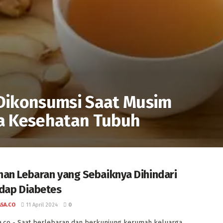
Dikonsumsi Saat Musim
a Kesehatan Tubuh
an Lebaran yang Sebaiknya Dihindari
dap Diabetes
ASA.CO
11 April 2024
0
a.co - Saat berlebaran dan berkunjung kerumah keluarga