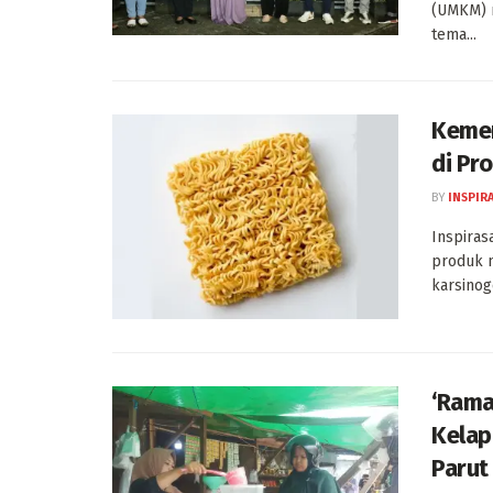
(UMKM) m
tema...
Kemen
di Pr
BY
INSPIR
Inspiras
produk m
karsinog
‘Rama
Kelap
Parut