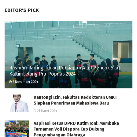
EDITOR'S PICK
Rasman Rading Tinjau Persiapan Atlet Pencak Silat
Kaltim Jelang Pra-Popnas 2024
7 November 2024
Kantongi Izin, Fakultas Kedokteran UMKT
Siapkan Penerimaan Mahasiswa Baru
21 Maret 2024
Aspirasi Ketua DPRD Kutim Joni: Membuka
Turnamen Voli Dispora Cup Dukung
Pengembangan Olahraga