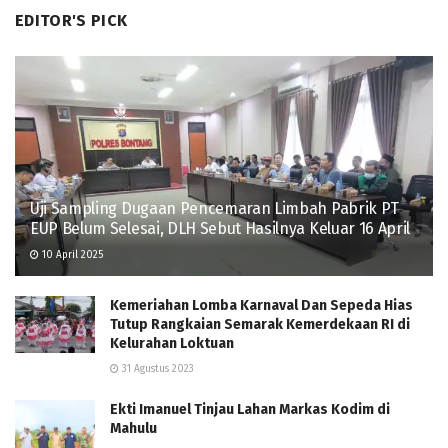
EDITOR'S PICK
Uji Sampling Dugaan Pencemaran Limbah Pabrik PT
EUP Belum Selesai, DLH Sebut Hasilnya Keluar 16 April
10 April 2025
Kemeriahan Lomba Karnaval Dan Sepeda Hias
Tutup Rangkaian Semarak Kemerdekaan RI di
Kelurahan Loktuan
31 Agustus 2023
Ekti Imanuel Tinjau Lahan Markas Kodim di
Mahulu