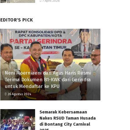
7 April 2026
EDITOR'S PICK
Neni Moerniaeni dan Agus Haris Resmi
Terima Dokumen B1-KWK dari Gerindra
untuk Mendaftar ke KPU
26 Agustus 2024
Semarak Kebersamaan
Nakes RSUD Taman Husada
di Bontang City Carnival