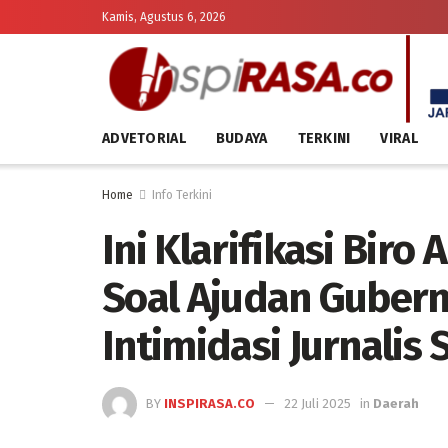
Kamis, Agustus 6, 2026
ADVETORIAL
BUDAYA
TERKINI
VIRAL
Home
Info Terkini
Ini Klarifikasi Bir
Soal Ajudan Gubern
Intimidasi Jurnalis
BY
INSPIRASA.CO
22 Juli 2025
in
Daerah