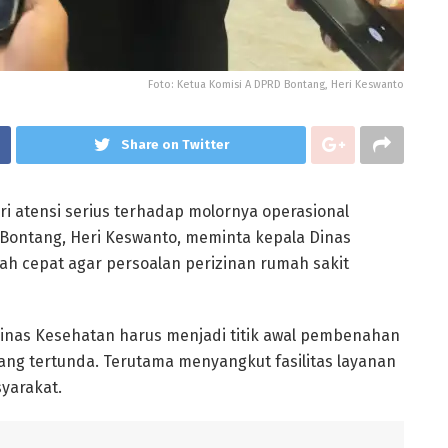
Foto: Ketua Komisi A DPRD Bontang, Heri Keswanto
Share on Twitter
 atensi serius terhadap molornya operasional
 Bontang, Heri Keswanto, meminta kepala Dinas
h cepat agar persoalan perizinan rumah sakit
Dinas Kesehatan harus menjadi titik awal pembenahan
ang tertunda. Terutama menyangkut fasilitas layanan
yarakat.