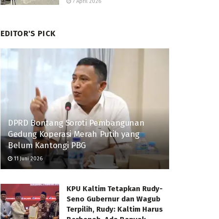
7 April 2026
EDITOR'S PICK
DPRD Bontang Soroti Pembangunan
Gedung Koperasi Merah Putih yang
Belum Kantongi PBG
11 Juni 2026
KPU Kaltim Tetapkan Rudy-
Seno Gubernur dan Wagub
Terpilih, Rudy: Kaltim Harus