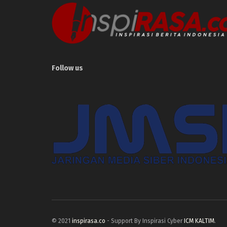
Follow us
© 2021
inspirasa.co
- Support By Inspirasi Cyber
ICM KALTIM
.