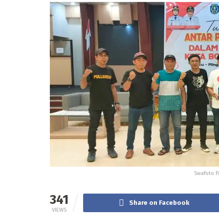
Swafoto P
341
Share on Facebook
VIEWS