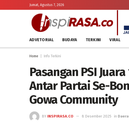
Jumat, Agustus 7, 2026
ADVETORIAL
BUDAYA
TERKINI
VIRAL
Home
Info Terkini
Pasangan PSI Juar
Antar Partai Se-Bo
Gowa Community
BY
INSPIRASA.CO
8 Desember 2025
in
Daera