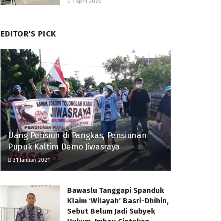
7 April 2026
EDITOR'S PICK
Uang Pensiun di Pangkas, Pensiunan
Pupuk Kaltim Demo Jiwasraya
31 Januari 2021
Bawaslu Tanggapi Spanduk
Klaim ‘Wilayah’ Basri-Dhihin,
Sebut Belum Jadi Subyek