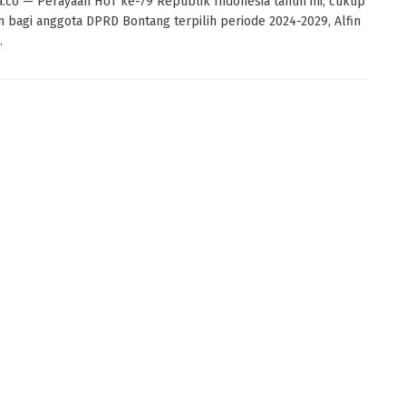
a.co — Perayaan HUT ke-79 Republik Indonesia tahun ini, cukup
 bagi anggota DPRD Bontang terpilih periode 2024-2029, Alfin
.