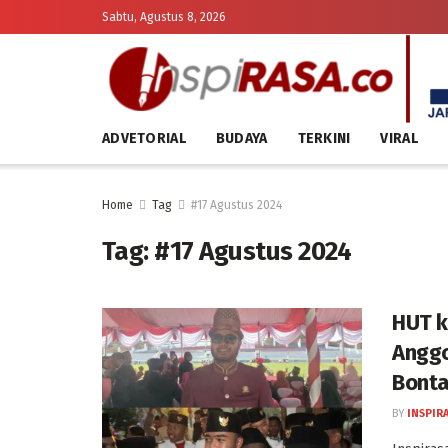
Sabtu, Agustus 8, 2026
ADVETORIAL
BUDAYA
TERKINI
VIRAL
Home
Tag
#17 Agustus 2024
Tag:
#17 Agustus 2024
HUT k
Anggo
Bont
BY
INSPIR