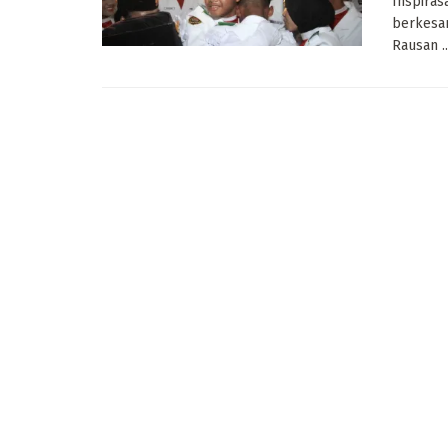
Inspiras
berkesan
Rausan ..