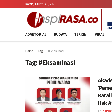
Kamis, Agustus 6, 2026
ADVETORIAL
BUDAYA
TERKINI
VIRAL
Home
Tag
#Eksaminasi
Tag:
#Eksaminasi
Akade
‘Peme
Bata
Hak A
BY
INSPIR