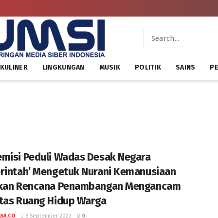
KULINER
LINGKUNGAN
MUSIK
POLITIK
SAINS
PE
misi Peduli Wadas Desak Negara
rintah’ Mengetuk Nurani Kemanusiaan
lkan Rencana Penambangan Mengancam
tas Ruang Hidup Warga
ASA.CO
6 September 2023
0