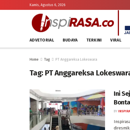
Kamis, Agustus 6, 2026
ADVETORIAL
BUDAYA
TERKINI
VIRAL
Home
Tag
PT Anggareksa Lokeswara
Tag:
PT Anggareksa Lokeswar
Ini S
Bont
BY
INSPIR
Inspiras
diresmik