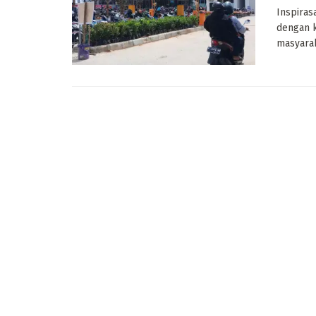
Inspiras
dengan k
masyaraka