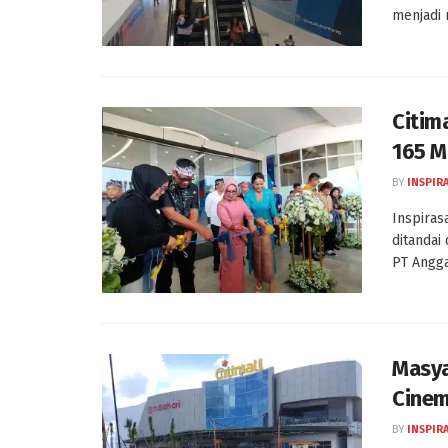
menjadi m
Citim
165 Mi
BY
INSPIR
Inspiras
ditandai
PT Angga
Masya
Cinem
BY
INSPIR