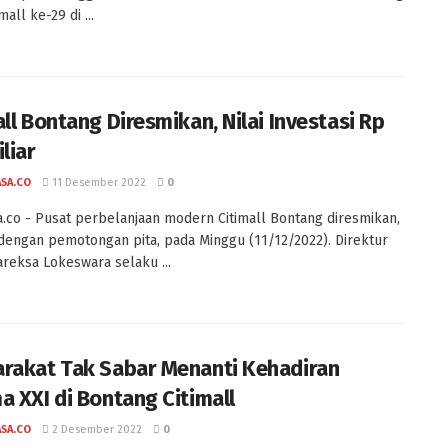
all ke-29 di ...
all Bontang Diresmikan, Nilai Investasi Rp
liar
ASA.CO
11 Desember 2022
0
a.co - Pusat perbelanjaan modern Citimall Bontang diresmikan,
 dengan pemotongan pita, pada Minggu (11/12/2022). Direktur
reksa Lokeswara selaku ...
rakat Tak Sabar Menanti Kehadiran
a XXI di Bontang Citimall
ASA.CO
2 Desember 2022
0