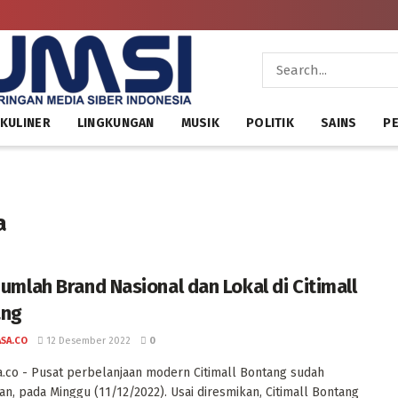
KULINER
LINGKUNGAN
MUSIK
POLITIK
SAINS
PE
a
ejumlah Brand Nasional dan Lokal di Citimall
ang
ASA.CO
12 Desember 2022
0
a.co - Pusat perbelanjaan modern Citimall Bontang sudah
an, pada Minggu (11/12/2022). Usai diresmikan, Citimall Bontang