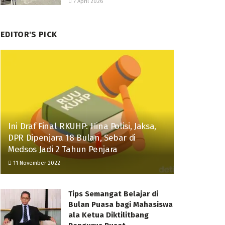
7 April 2026
EDITOR'S PICK
Ini Draf Final RKUHP: Hina Polisi, Jaksa,
DPR Dipenjara 18 Bulan, Sebar di
Medsos Jadi 2 Tahun Penjara
11 November 2022
Tips Semangat Belajar di
Bulan Puasa bagi Mahasiswa
ala Ketua Diktilitbang