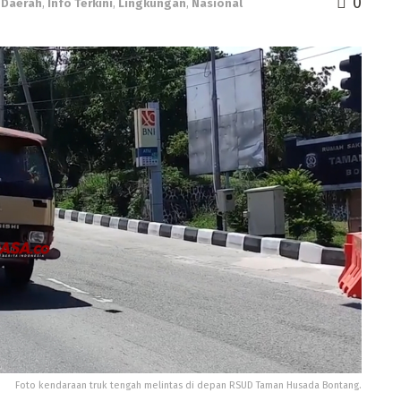
0
,
Daerah
,
Info Terkini
,
Lingkungan
,
Nasional
Foto kendaraan truk tengah melintas di depan RSUD Taman Husada Bontang.