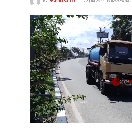
BY
INSPIRASA.CO
22 Juni 2022
in
Advetorial