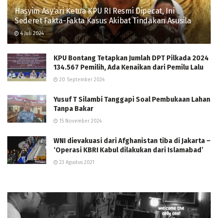
Hasyim Asy’ari Ketua KPU RI Resmi Dipecat, Ini
Sederet Fakta-Fakta Kasus Akibat Tindakan Asusila
4 Juli 2024
KPU Bontang Tetapkan Jumlah DPT Pilkada 2024
134.567 Pemilih, Ada Kenaikan dari Pemilu Lalu
20 September 2024
Yusuf T Silambi Tanggapi Soal Pembukaan Lahan
Tanpa Bakar
15 November 2024
WNI dievakuasi dari Afghanistan tiba di Jakarta –
‘Operasi KBRI Kabul dilakukan dari Islamabad’
23 Agustus 2021