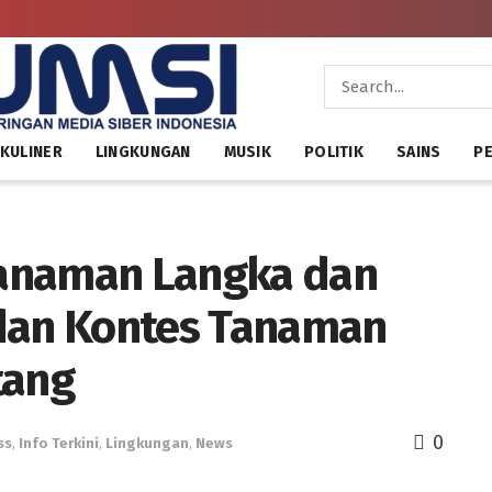
KULINER
LINGKUNGAN
MUSIK
POLITIK
SAINS
PE
anaman Langka dan
 dan Kontes Tanaman
tang
0
ss
,
Info Terkini
,
Lingkungan
,
News