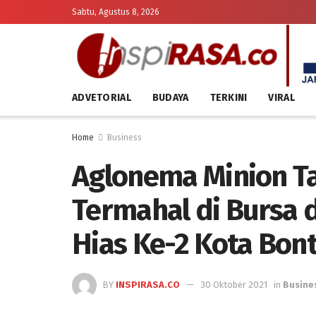
Sabtu, Agustus 8, 2026
ADVETORIAL
BUDAYA
TERKINI
VIRAL
Home
Business
Aglonema Minion T
Termahal di Bursa
Hias Ke-2 Kota Bon
BY
INSPIRASA.CO
30 Oktober 2021
in
Busine