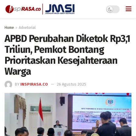
Home
Advetorial
APBD Perubahan Diketok Rp3,1
Triliun, Pemkot Bontang
Prioritaskan Kesejahteraan
Warga
BY
INSPIRASA.CO
26 Agustus 2025