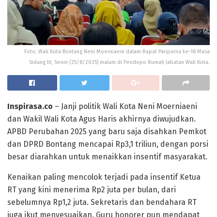
Foto; Wali Kota Bontang Neni Moerniaeni dalam Rapat Paripurna ke-18 Masa
Sidang III, Senin (25/8/2025) malam di Pendopo Rumah Jabatan Wali Kota.
Inspirasa.co
– Janji politik Wali Kota Neni Moerniaeni
dan Wakil Wali Kota Agus Haris akhirnya diwujudkan.
APBD Perubahan 2025 yang baru saja disahkan Pemkot
dan DPRD Bontang mencapai Rp3,1 triliun, dengan porsi
besar diarahkan untuk menaikkan insentif masyarakat.
Kenaikan paling mencolok terjadi pada insentif Ketua
RT yang kini menerima Rp2 juta per bulan, dari
sebelumnya Rp1,2 juta. Sekretaris dan bendahara RT
juga ikut menyesuaikan. Guru honorer pun mendapat