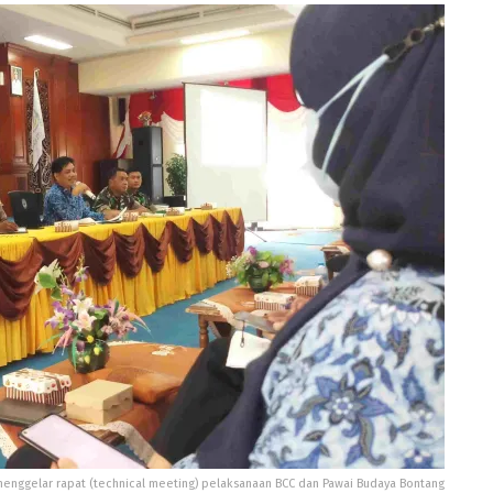
enggelar rapat (technical meeting) pelaksanaan BCC dan Pawai Budaya Bontang