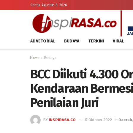
Sabtu, Agustus 8, 2026
ADVETORIAL
BUDAYA
TERKINI
VIRAL
Home
Budaya
BCC Diikuti 4.300 O
Kendaraan Bermesin
Penilaian Juri
BY
INSPIRASA.CO
17 Oktober 2022
in
Daerah