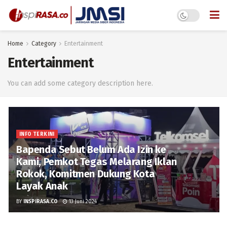
Home
Category
Entertainment
Entertainment
You can add some category description here.
INFO TERKINI
Bapenda Sebut Belum Ada Izin ke
Kami, Pemkot Tegas Melarang Iklan
Rokok, Komitmen Dukung Kota
Layak Anak
BY
INSPIRASA.CO
13 Juni 2024