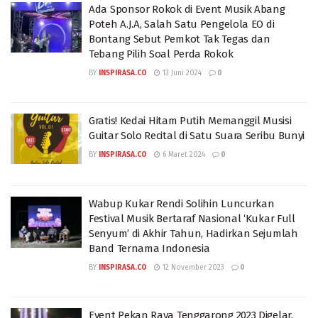
Ada Sponsor Rokok di Event Musik Abang
Poteh A.J.A, Salah Satu Pengelola EO di
Bontang Sebut Pemkot Tak Tegas dan
Tebang Pilih Soal Perda Rokok
BY
INSPIRASA.CO
13 Juni 2024
0
Gratis! Kedai Hitam Putih Memanggil Musisi
Guitar Solo Recital di Satu Suara Seribu Bunyi
BY
INSPIRASA.CO
6 Maret 2024
0
Wabup Kukar Rendi Solihin Luncurkan
Festival Musik Bertaraf Nasional ‘Kukar Full
Senyum’ di Akhir Tahun, Hadirkan Sejumlah
Band Ternama Indonesia
BY
INSPIRASA.CO
12 November 2023
0
Event Pekan Raya Tenggarong 2023 Digelar,