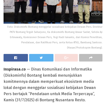
Foto: Diskominfo Bontang menggelar sosialisasi kebijakan Dewan Pers. Direktur
PKTV Bontang Teguh Suharjono, Ka diskominfo Bontang Anwar Sadat, Sekda Aji
Erlinawaty, Komisioner Dewan Pers, Yogi Hadi Ismanto, dari Komisi Penelitian,
Pendataan, dan Ratifikasi Pers, serta Ketua ATVLI, Bambang Santoso.
(Hasan/Protokopim Bontang).
Inspirasa.co
— Dinas Komunikasi dan Informatika
(Diskominfo) Bontang kembali menunjukkan
komitmennya dalam memperkuat ekosistem media
lokal dengan menggelar sosialisasi kebijakan Dewan
Pers bertajuk “Pendataan untuk Media Terpercaya”,
Kamis (31/7/2025) di Bontang Nusantara Resto.