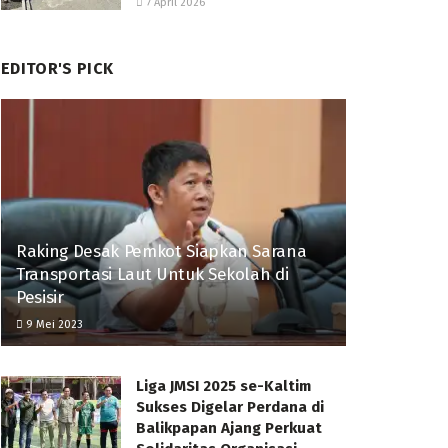
7 April 2026
EDITOR'S PICK
Raking Desak Pemkot Siapkan Sarana
Transportasi Laut Untuk Sekolah di
Pesisir
9 Mei 2023
Liga JMSI 2025 se-Kaltim
Sukses Digelar Perdana di
Balikpapan Ajang Perkuat