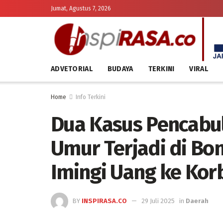
Jumat, Agustus 7, 2026
ADVETORIAL
BUDAYA
TERKINI
VIRAL
Home
Info Terkini
Dua Kasus Pencabu
Umur Terjadi di Bo
Imingi Uang ke Kor
BY
INSPIRASA.CO
29 Juli 2025
in
Daerah