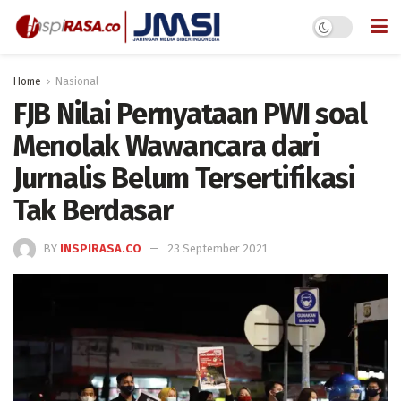
Home
Nasional
FJB Nilai Pernyataan PWI soal
Menolak Wawancara dari
Jurnalis Belum Tersertifikasi
Tak Berdasar
BY
INSPIRASA.CO
23 September 2021