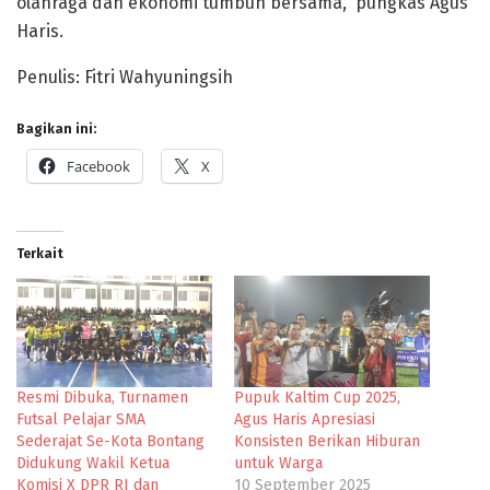
olahraga dan ekonomi tumbuh bersama,” pungkas Agus
Haris.
Penulis: Fitri Wahyuningsih
Bagikan ini:
Facebook
X
Terkait
Resmi Dibuka, Turnamen
Pupuk Kaltim Cup 2025,
Futsal Pelajar SMA
Agus Haris Apresiasi
Sederajat Se-Kota Bontang
Konsisten Berikan Hiburan
Didukung Wakil Ketua
untuk Warga
Komisi X DPR RI dan
10 September 2025