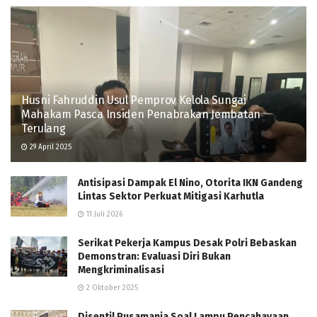
Husni Fahruddin Usul Pemprov Kelola Sungai
Mahakam Pasca Insiden Penabrakan Jembatan
Terulang
29 April 2025
Antisipasi Dampak El Nino, Otorita IKN Gandeng
Lintas Sektor Perkuat Mitigasi Karhutla
11 Juli 2026
Serikat Pekerja Kampus Desak Polri Bebaskan
Demonstran: Evaluasi Diri Bukan
Mengkriminalisasi
2 Oktober 2025
Disentil Pusamania Soal Lampu Pencahayaan