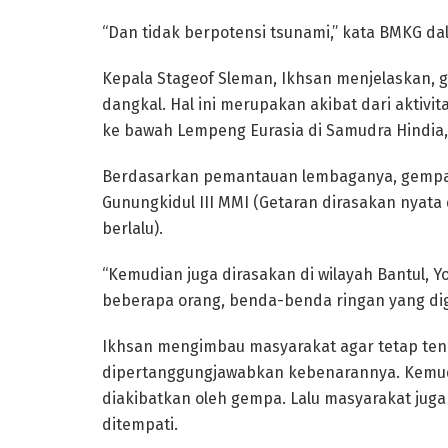
“Dan tidak berpotensi tsunami,” kata BMKG da
Kepala Stageof Sleman, Ikhsan menjelaskan, g
dangkal. Hal ini merupakan akibat dari aktiv
ke bawah Lempeng Eurasia di Samudra Hindia, 
Berdasarkan pemantauan lembaganya, gempa bu
Gunungkidul III MMI (Getaran dirasakan nyata
berlalu).
“Kemudian juga dirasakan di wilayah Bantul, Y
beberapa orang, benda-benda ringan yang di
Ikhsan mengimbau masyarakat agar tetap tena
dipertanggungjawabkan kebenarannya. Kemud
diakibatkan oleh gempa. Lalu masyarakat jug
ditempati.