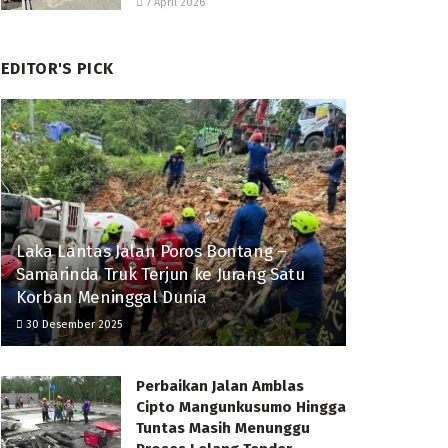
7 April 2026
EDITOR'S PICK
Laka Lantas Jalan Poros Bontang –
Samarinda Truk Terjun ke Jurang Satu
Korban Meninggal Dunia
30 Desember 2025
Perbaikan Jalan Amblas
Cipto Mangunkusumo Hingga
Tuntas Masih Menunggu