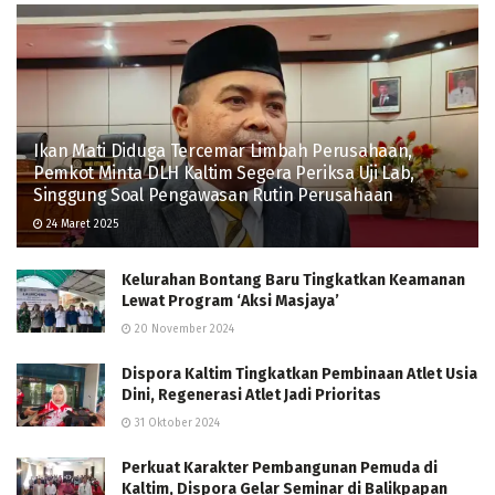
Ikan Mati Diduga Tercemar Limbah Perusahaan,
Pemkot Minta DLH Kaltim Segera Periksa Uji Lab,
Singgung Soal Pengawasan Rutin Perusahaan
24 Maret 2025
Kelurahan Bontang Baru Tingkatkan Keamanan
Lewat Program ‘Aksi Masjaya’
20 November 2024
Dispora Kaltim Tingkatkan Pembinaan Atlet Usia
Dini, Regenerasi Atlet Jadi Prioritas
31 Oktober 2024
Perkuat Karakter Pembangunan Pemuda di
Kaltim, Dispora Gelar Seminar di Balikpapan