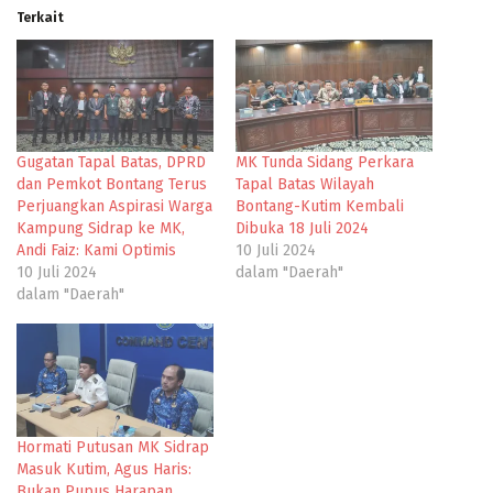
Terkait
Gugatan Tapal Batas, DPRD
MK Tunda Sidang Perkara
dan Pemkot Bontang Terus
Tapal Batas Wilayah
Perjuangkan Aspirasi Warga
Bontang-Kutim Kembali
Kampung Sidrap ke MK,
Dibuka 18 Juli 2024
Andi Faiz: Kami Optimis
10 Juli 2024
10 Juli 2024
dalam "Daerah"
dalam "Daerah"
Hormati Putusan MK Sidrap
Masuk Kutim, Agus Haris:
Bukan Pupus Harapan,