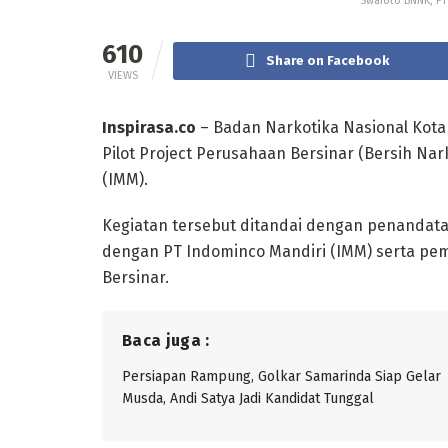
Swafoto BNNK, PT
610
Share on Facebook
VIEWS
Inspirasa.co
– Badan Narkotika Nasional Kot
Pilot Project Perusahaan Bersinar (Bersih Na
(IMM).
Kegiatan tersebut ditandai dengan penanda
dengan PT Indominco Mandiri (IMM) serta pem
Bersinar.
Baca juga :
Persiapan Rampung, Golkar Samarinda Siap Gelar
Musda, Andi Satya Jadi Kandidat Tunggal