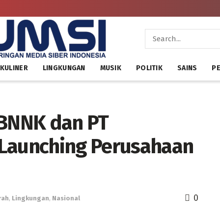
KULINER
LINGKUNGAN
MUSIK
POLITIK
SAINS
PE
 BNNK dan PT
 Launching Perusahaan
0
rah
,
Lingkungan
,
Nasional