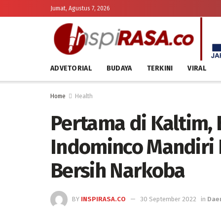
Jumat, Agustus 7, 2026
ADVETORIAL
BUDAYA
TERKINI
VIRAL
Home
Health
Pertama di Kaltim,
Indominco Mandiri
Bersih Narkoba
BY
INSPIRASA.CO
30 September 2022
in
Dae