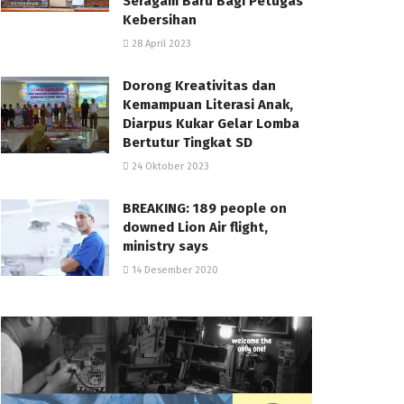
Seragam Baru Bagi Petugas
Kebersihan
28 April 2023
Dorong Kreativitas dan
Kemampuan Literasi Anak,
Diarpus Kukar Gelar Lomba
Bertutur Tingkat SD
24 Oktober 2023
BREAKING: 189 people on
downed Lion Air flight,
ministry says
14 Desember 2020