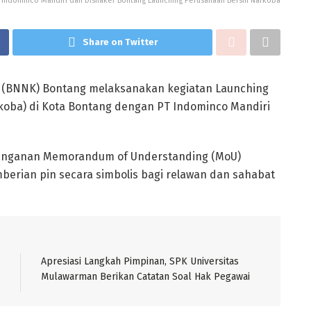
 Indominco Mandiri dan Disnaker Bontang Launching Perusahaan Bersih Narkoba
Share on Twitter
a (BNNK) Bontang melaksanakan kegiatan Launching
rkoba) di Kota Bontang dengan PT Indominco Mandiri
tanganan Memorandum of Understanding (MoU)
berian pin secara simbolis bagi relawan dan sahabat
Apresiasi Langkah Pimpinan, SPK Universitas
Mulawarman Berikan Catatan Soal Hak Pegawai