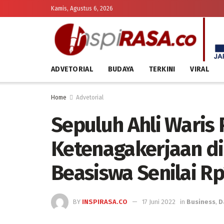
Kamis, Agustus 6, 2026
ADVETORIAL
BUDAYA
TERKINI
VIRAL
Home
Advetorial
Sepuluh Ahli Waris 
Ketenagakerjaan di
Beasiswa Senilai Rp
BY
INSPIRASA.CO
17 Juni 2022
in
Business
,
D