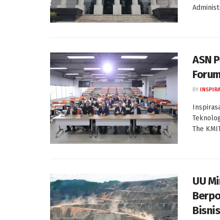
Administr
ASN P
Forum
BY
INSPIR
Inspiras
Teknolog
The KMITL
UU Mi
Berpo
Bisnis