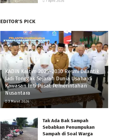
7 April 2026
EDITOR'S PICK
KADIN Kaltim 2025–2030 Resmi Dilantik
Jadi Tonggak Sejarah Dunia Usaha di
Kawasan Inti Pusat Pemerintahan
Nusantara
3 Maret 2026
Tak Ada Bak Sampah
Sebabkan Penumpukan
Sampah di Soal Warga