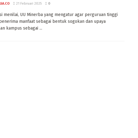
ASA.CO
21 Februari 2025
0
i menilai, UU Minerba yang mengatur agar perguruan tinggi
penerima manfaat sebagai bentuk sogokan dan upaya
an kampus sebagai ...