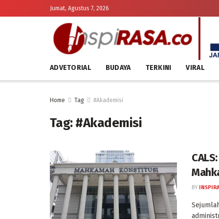
Jumat, Agustus 7, 2026
ADVETORIAL
BUDAYA
TERKINI
VIRAL
Home
Tag
#Akademisi
Tag:
#Akademisi
CALS:
Mahka
BY
INSPIR
Sejumlah
administ