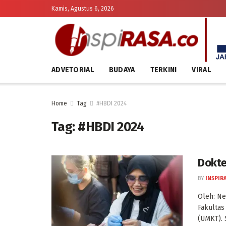
Kamis, Agustus 6, 2026
ADVETORIAL
BUDAYA
TERKINI
VIRAL
Home
Tag
#HBDI 2024
Tag:
#HBDI 2024
Dokte
BY
INSPIR
Oleh: Ne
Fakultas
(UMKT). 