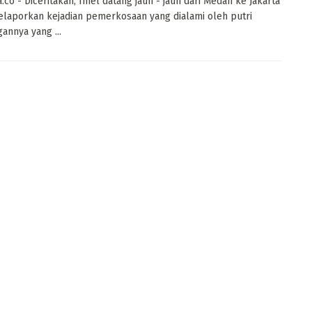
a.co - Diceritakan, Imel datang jauh - jauh dari Medan ke Jakarta
laporkan kejadian pemerkosaan yang dialami oleh putri
annya yang ...