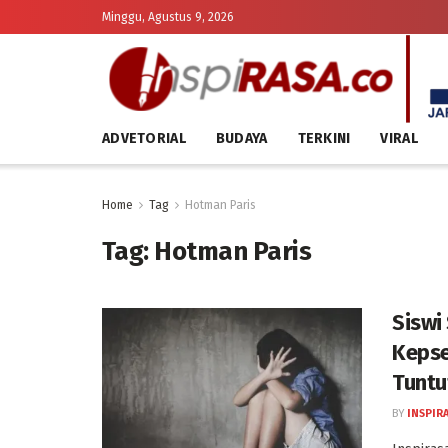
Minggu, Agustus 9, 2026
ADVETORIAL
BUDAYA
TERKINI
VIRAL
Home
Tag
Hotman Paris
Tag:
Hotman Paris
Siswi
Kepse
Tuntu
BY
INSPIR