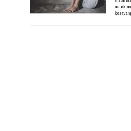
Inspiras
untuk me
kesayang