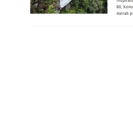
Inspiras
80, Komu
merah pu