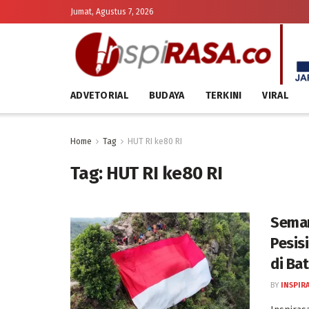
Jumat, Agustus 7, 2026
ADVETORIAL
BUDAYA
TERKINI
VIRAL
Home
Tag
HUT RI ke80 RI
Tag:
HUT RI ke80 RI
Seman
Pesis
di Ba
BY
INSPIR