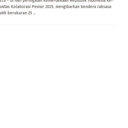
a.co - Di hari peringatan kemerdekaan Republik Indonesia ke-
nitas Kolaborasi Pesisir 2025, mengibarkan bendera raksasa
tih berukuran 25 ...