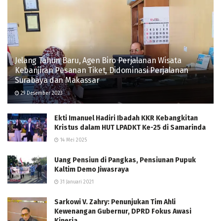
Jelang Tahun Baru, Agen Biro Perjalanan Wisata
Kebanjiran Pesanan Tiket, Didominasi Perjalanan
Surabaya dan Makassar
29 Desember 2023
Ekti Imanuel Hadiri Ibadah KKR Kebangkitan
Kristus dalam HUT LPADKT Ke-25 di Samarinda
14 Mei 2025
Uang Pensiun di Pangkas, Pensiunan Pupuk
Kaltim Demo Jiwasraya
31 Januari 2021
Sarkowi V. Zahry: Penunjukan Tim Ahli
Kewenangan Gubernur, DPRD Fokus Awasi
Kinerja