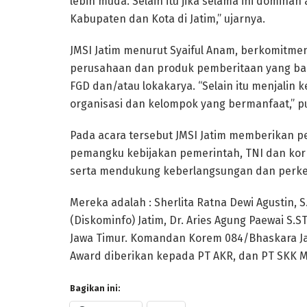
lebih muda. Selain itu jika selama ini dominan 
Kabupaten dan Kota di Jatim,” ujarnya.
JMSI Jatim menurut Syaiful Anam, berkomitm
perusahaan dan produk pemberitaan yang baik
FGD dan/atau lokakarya. “Selain itu menjalin
organisasi dan kelompok yang bermanfaat,” 
Pada acara tersebut JMSI Jatim memberikan p
pemangku kebijakan pemerintah, TNI dan korp
serta mendukung keberlangsungan dan perke
Mereka adalah : Sherlita Ratna Dewi Agustin, S
(Diskominfo) Jatim, Dr. Aries Agung Paewai S.S
Jawa Timur. Komandan Korem 084/Bhaskara Jay
Award diberikan kepada PT AKR, dan PT SKK M
Bagikan ini: