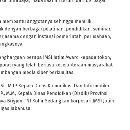
asal Surabaya, maka saat ini terdiri dari berbagai
en membantu anggotanya sehingga memiliki
 dengan berbagai pelatihan, pendidikan, seminar,
 kerjasama dengan instansi pemerintah, perusahaan,
pungkasnya.
enghargaan berupa JMSI Jatim Award kepada tokoh,
orasi yang telah berjasa kesejahteraan masyarakat
mbangan media siber berkualitas.
.Si., M.IP Kepala Dinas Komunikasi Dan Informatika
TP., M.M, Kepala Dinas Pendidikan (Disdik) Provinsi
a Brigjen TNI Kohir Sedangkan korposari JMSI Jatim
igas Jabanusa.