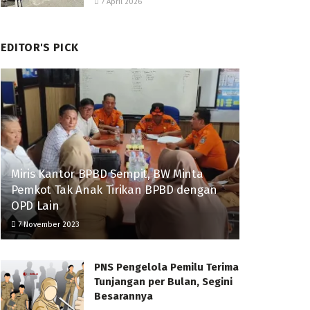
7 April 2026
EDITOR'S PICK
Miris Kantor BPBD Sempit, BW Minta
Pemkot Tak Anak Tirikan BPBD dengan
OPD Lain
7 November 2023
PNS Pengelola Pemilu Terima
Tunjangan per Bulan, Segini
Besarannya