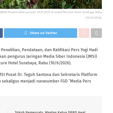
 (JMSI) Provinsi Jatim periode 2025-2030 di Grand Mercure Hotel Surabaya, Rabu
(10/6/2026).
Share on Twitter
enelitian, Pendataan, dan Ratifikasi Pers Yogi Hadi
an pengurus Jaringan Media Siber Indonesia (JMSI)
cure Hotel Surabaya, Rabu (10/6/2026).
SI Pusat Dr. Teguh Santosa dan Sekretaris Platform
itu sekaligus menjadi narasumber FGD “Media Pers
Tokoh Pemersatu, Mantan Ketua DPRD Awal