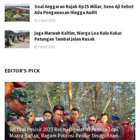
Soal Anggaran Rujab Rp25 Miliar, Seno Aji Sebut
Ada Pengawasan Hingga Audit
4 April 2026
Jaga Marwah Kaltim, Warga Loa Kulu Kukar
Patungan Tambal Jalan Rusak
7 April 2026
EDITOR'S PICK
Festival Pesisir 2023 Resmi Digelar di Panrita Lopi
Muara Badak, Ragam Potensi Pesisir Disuguhkan