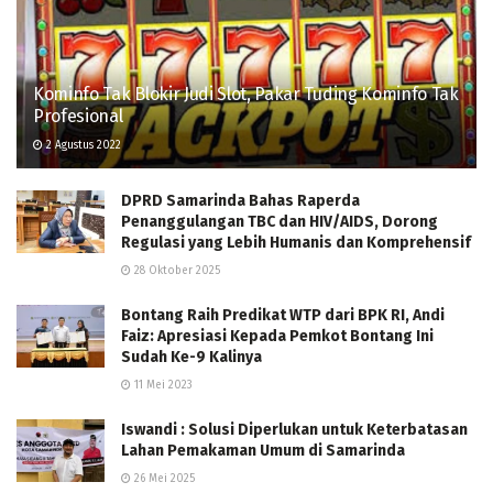
Kominfo Tak Blokir Judi Slot, Pakar Tuding Kominfo Tak
Profesional
2 Agustus 2022
DPRD Samarinda Bahas Raperda
Penanggulangan TBC dan HIV/AIDS, Dorong
Regulasi yang Lebih Humanis dan Komprehensif
28 Oktober 2025
Bontang Raih Predikat WTP dari BPK RI, Andi
Faiz: Apresiasi Kepada Pemkot Bontang Ini
Sudah Ke-9 Kalinya
11 Mei 2023
Iswandi : Solusi Diperlukan untuk Keterbatasan
Lahan Pemakaman Umum di Samarinda
26 Mei 2025