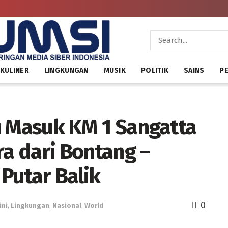
KULINER
LINGKUNGAN
MUSIK
POLITIK
SAINS
PE
ntu Masuk KM 1 Sangatta
a dari Bontang –
Putar Balik
0
ini
,
Lingkungan
,
Nasional
,
World