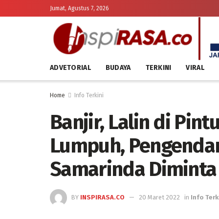
Jumat, Agustus 7, 2026
ADVETORIAL
BUDAYA
TERKINI
VIRAL
Home
Info Terkini
Banjir, Lalin di Pi
Lumpuh, Pengendar
Samarinda Diminta 
BY
INSPIRASA.CO
20 Maret 2022
in
Info Terk