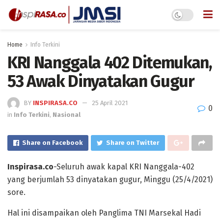
Home
Info Terkini
KRI Nanggala 402 Ditemukan,
53 Awak Dinyatakan Gugur
BY
INSPIRASA.CO
25 April 2021
0
in
Info Terkini
,
Nasional
Share on Facebook
Share on Twitter
Inspirasa.co
-Seluruh awak kapal KRI Nanggala-402
yang berjumlah 53 dinyatakan gugur, Minggu (25/4/2021)
sore.
Hal ini disampaikan oleh Panglima TNI Marsekal Hadi