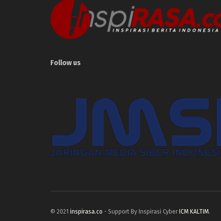
Follow us
© 2021
inspirasa.co
- Support By Inspirasi Cyber
ICM KALTIM
.