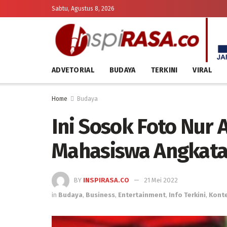
Sabtu, Agustus 8, 2026
ADVETORIAL
BUDAYA
TERKINI
VIRAL
Home
Budaya
Ini Sosok Foto Nur 
Mahasiswa Angkata
BY
INSPIRASA.CO
21 Mei 2022
in
Budaya
,
Business
,
Entertainment
,
Info Terkini
,
Konte