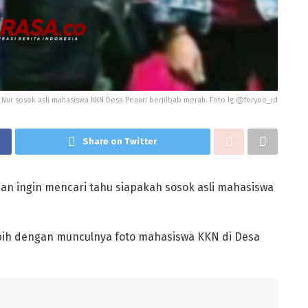
 Nur sosok asli mahasiswa KKN Desa Penari berjilbab merah. Foto Ig @foryoo_id
Share on Twitter
an ingin mencari tahu siapakah sosok asli mahasiswa
lebih dengan munculnya foto mahasiswa KKN di Desa