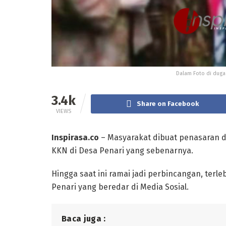
Dalam Foto di duga
3.4k
Share on Facebook
VIEWS
Inspirasa.co
– Masyarakat dibuat penasaran d
KKN di Desa Penari yang sebenarnya.
Hingga saat ini ramai jadi perbincangan, ter
Penari yang beredar di Media Sosial.
Baca juga :