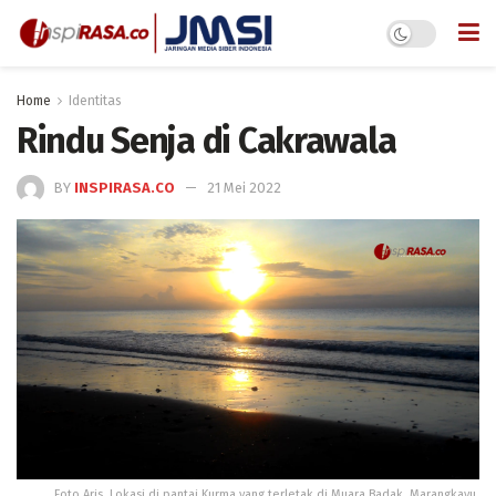
Home
Identitas
Rindu Senja di Cakrawala
BY
INSPIRASA.CO
21 Mei 2022
Foto Aris. Lokasi di pantai Kurma yang terletak di Muara Badak, Marangkayu,