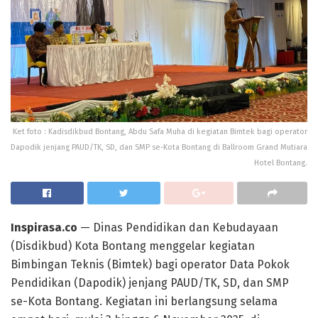
Ket foto : Kadisdikbud Bontang, Abdu Safa Muha di kegiatan Bimtek bagi operator
Dapodik jenjang PAUD/TK, SD, dan SMP se-Kota Bontang di Ballroom Grand Mutiara
Hotel Bontang.
Inspirasa.co
— Dinas Pendidikan dan Kebudayaan
(Disdikbud) Kota Bontang menggelar kegiatan
Bimbingan Teknis (Bimtek) bagi operator Data Pokok
Pendidikan (Dapodik) jenjang PAUD/TK, SD, dan SMP
se-Kota Bontang. Kegiatan ini berlangsung selama