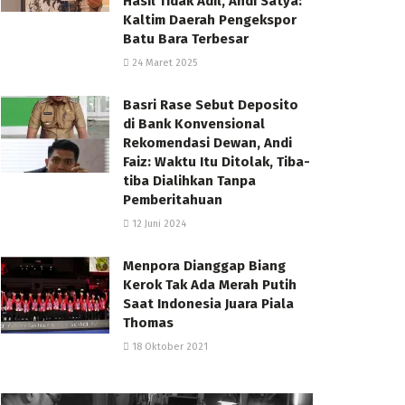
Hasil Tidak Adil, Andi Satya:
Kaltim Daerah Pengekspor
Batu Bara Terbesar
24 Maret 2025
Basri Rase Sebut Deposito
di Bank Konvensional
Rekomendasi Dewan, Andi
Faiz: Waktu Itu Ditolak, Tiba-
tiba Dialihkan Tanpa
Pemberitahuan
12 Juni 2024
Menpora Dianggap Biang
Kerok Tak Ada Merah Putih
Saat Indonesia Juara Piala
Thomas
18 Oktober 2021