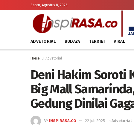
Sabtu, Agustus 8, 2026
ADVETORIAL
BUDAYA
TERKINI
VIRAL
Home
Advetorial
Deni Hakim Soroti 
Big Mall Samarind
Gedung Dinilai Gaga
BY
INSPIRASA.CO
22 Juli 2025
in
Advetorial