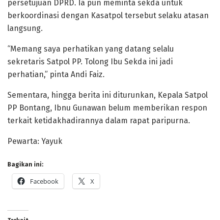
persetujuan DPRD. Ia pun meminta sekda untuk
berkoordinasi dengan Kasatpol tersebut selaku atasan
langsung.
“Memang saya perhatikan yang datang selalu
sekretaris Satpol PP. Tolong Ibu Sekda ini jadi
perhatian,” pinta Andi Faiz.
Sementara, hingga berita ini diturunkan, Kepala Satpol
PP Bontang, Ibnu Gunawan belum memberikan respon
terkait ketidakhadirannya dalam rapat paripurna.
Pewarta: Yayuk
Bagikan ini:
Facebook
X