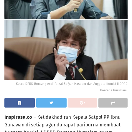
Ketua DPRD Bontang Andi Faizal Sofyan Hasdam dan Anggota Komisi II DPRD
Bontang Nursalam.
Inspirasa.co
– Ketidakhadiran Kepala Satpol PP Ibnu
Gunawan di setiap agenda rapat paripurna membuat