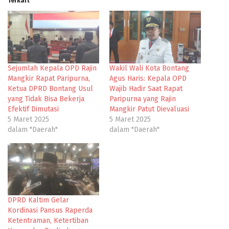
Terkait
Sejumlah Kepala OPD Rajin
Wakil Wali Kota Bontang
Mangkir Rapat Paripurna,
Agus Haris: Kepala OPD
Ketua DPRD Bontang Usul
Wajib Hadir Saat Rapat
yang Tidak Bisa Bekerja
Paripurna yang Rajin
Efektif Dimutasi
Mangkir Patut Dievaluasi
5 Maret 2025
5 Maret 2025
dalam "Daerah"
dalam "Daerah"
DPRD Kaltim Gelar
Kordinasi Pansus Raperda
Ketentraman, Ketertiban