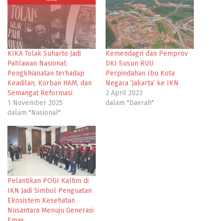
KIKA Tolak Suharto Jadi
Kemendagri dan Pemprov
Pahlawan Nasional:
DKI Susun RUU
Pengkhianatan terhadap
Perpindahan Ibu Kota
Keadilan, Korban HAM, dan
Negara ‘Jakarta’ ke IKN
Semangat Reformasi
2 April 2023
1 November 2025
dalam "Daerah"
dalam "Nasional"
Pelantikan POGI Kaltim di
IKN Jadi Simbol Penguatan
Ekosistem Kesehatan
Nusantara Menuju Generasi
Emas