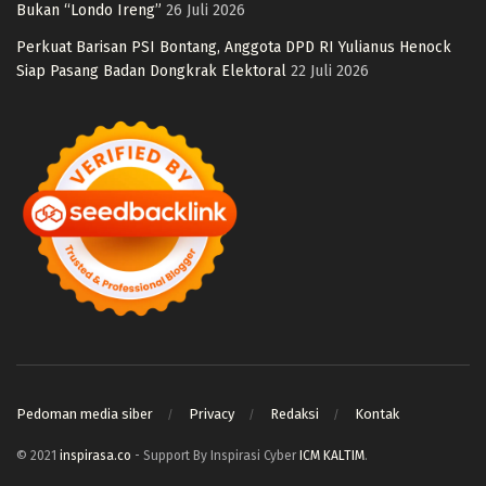
Bukan “Londo Ireng”
26 Juli 2026
Perkuat Barisan PSI Bontang, Anggota DPD RI Yulianus Henock
Siap Pasang Badan Dongkrak Elektoral
22 Juli 2026
Pedoman media siber
Privacy
Redaksi
Kontak
© 2021
inspirasa.co
- Support By Inspirasi Cyber
ICM KALTIM
.