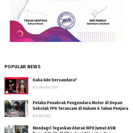
POPULAR NEWS
Kaka Ade bersaudara?
3 Oktober 2021
Pelaku Penabrak Pengendara Motor di Depan
Sekolah YPK Terancam di Hukum 6 Tahun Penjara
8 Mei 2021
Mendagri Tegaskan Aturan WFH Jumat ASN: