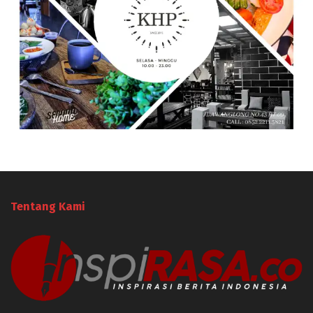
Tentang Kami