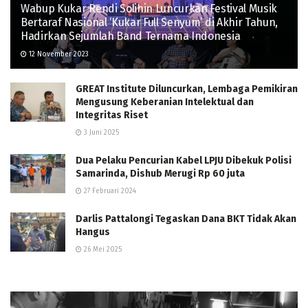
Wabup Kukar Rendi Solihin Luncurkan Festival Musik
Bertaraf Nasional ‘Kukar Full Senyum’ di Akhir Tahun,
Hadirkan Sejumlah Band Ternama Indonesia
12 November 2023
GREAT Institute Diluncurkan, Lembaga Pemikiran
Mengusung Keberanian Intelektual dan
Integritas Riset
3 Juni 2025
Dua Pelaku Pencurian Kabel LPJU Dibekuk Polisi
Samarinda, Dishub Merugi Rp 60 juta
27 Februari 2024
Darlis Pattalongi Tegaskan Dana BKT Tidak Akan
Hangus
26 Mei 2025