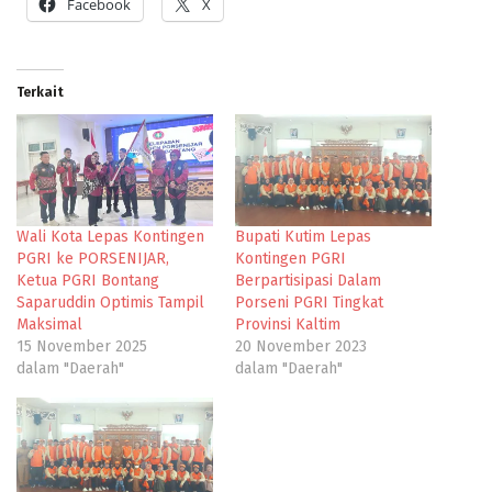
Facebook
X
Terkait
Wali Kota Lepas Kontingen
Bupati Kutim Lepas
PGRI ke PORSENIJAR,
Kontingen PGRI
Ketua PGRI Bontang
Berpartisipasi Dalam
Saparuddin Optimis Tampil
Porseni PGRI Tingkat
Maksimal
Provinsi Kaltim
15 November 2025
20 November 2023
dalam "Daerah"
dalam "Daerah"