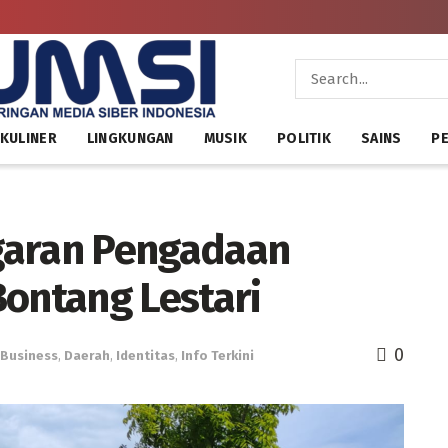
KULINER
LINGKUNGAN
MUSIK
POLITIK
SAINS
PE
garan Pengadaan
Bontang Lestari
0
Business
,
Daerah
,
Identitas
,
Info Terkini