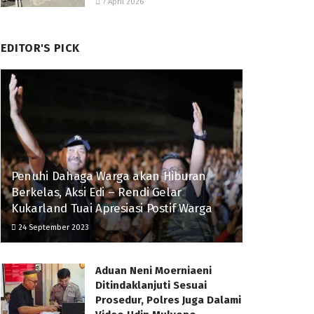
7 April 2026
EDITOR'S PICK
Penuhi Dahaga Warga akan Hiburan
Berkelas, Aksi Edi – Rendi Gelar
Kukarland Tuai Apresiasi Postif Warga
24 September 2023
Aduan Neni Moerniaeni
Ditindaklanjuti Sesuai
Prosedur, Polres Juga Dalami