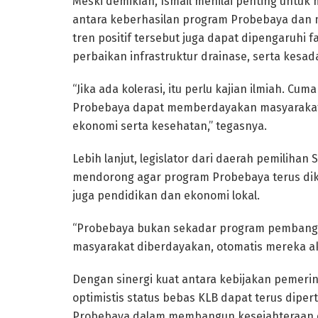
Meski demikian, Ismail menilai penting untuk
antara keberhasilan program Probebaya dan 
tren positif tersebut juga dapat dipengaruhi 
perbaikan infrastruktur drainase, serta kesa
“Jika ada kolerasi, itu perlu kajian ilmiah. C
Probebaya dapat memberdayakan masyarakat
ekonomi serta kesehatan,” tegasnya.
Lebih lanjut, legislator dari daerah pemilihan
mendorong agar program Probebaya terus dik
juga pendidikan dan ekonomi lokal.
“Probebaya bukan sekadar program pembangun
masyarakat diberdayakan, otomatis mereka aka
Dengan sinergi kuat antara kebijakan pemer
optimistis status bebas KLB dapat terus dip
Probebaya dalam membangun kesejahteraan da