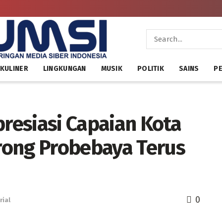
KULINER
LINGKUNGAN
MUSIK
POLITIK
SAINS
PE
esiasi Capaian Kota
rong Probebaya Terus
0
rial