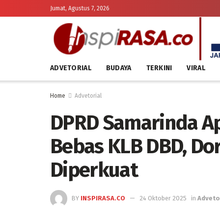
Jumat, Agustus 7, 2026
ADVETORIAL
BUDAYA
TERKINI
VIRAL
Home
Advetorial
DPRD Samarinda Apr
Bebas KLB DBD, Do
Diperkuat
BY
INSPIRASA.CO
24 Oktober 2025
in
Adveto