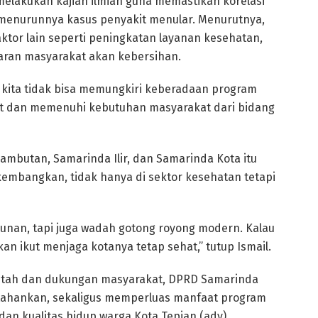
 melakukan kajian ilmiah guna memastikan korelasi
menurunnya kasus penyakit menular. Menurutnya,
faktor lain seperti peningkatan layanan kesehatan,
daran masyarakat akan kebersihan.
uma kita tidak bisa memungkiri keberadaan program
 dan memenuhi kebutuhan masyarakat dari bidang
 Sambutan, Samarinda Ilir, dan Samarinda Kota itu
embangkan, tidak hanya di sektor kesehatan tetapi
an, tapi juga wadah gotong royong modern. Kalau
n ikut menjaga kotanya tetap sehat,” tutup Ismail.
intah dan dukungan masyarakat, DPRD Samarinda
ertahankan, sekaligus memperluas manfaat program
n kualitas hidup warga Kota Tepian.(adv)