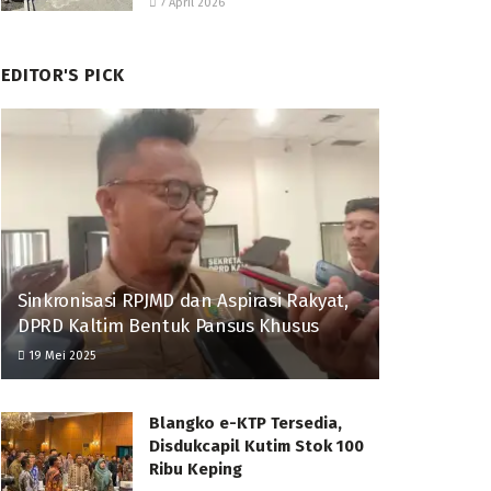
7 April 2026
EDITOR'S PICK
Sinkronisasi RPJMD dan Aspirasi Rakyat,
DPRD Kaltim Bentuk Pansus Khusus
19 Mei 2025
Blangko e-KTP Tersedia,
Disdukcapil Kutim Stok 100
Ribu Keping