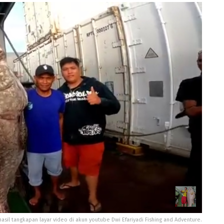
hasil tangkapan layar video di akun youtube Dwi Efariyadi Fishing and Adventure.