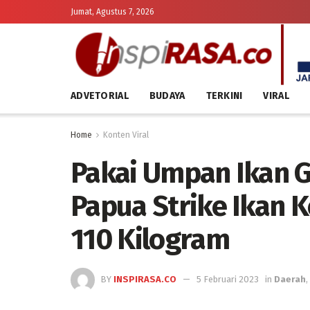
Jumat, Agustus 7, 2026
ADVETORIAL
BUDAYA
TERKINI
VIRAL
Home
Konten Viral
Pakai Umpan Ikan G
Papua Strike Ikan 
110 Kilogram
BY
INSPIRASA.CO
5 Februari 2023
in
Daerah
,